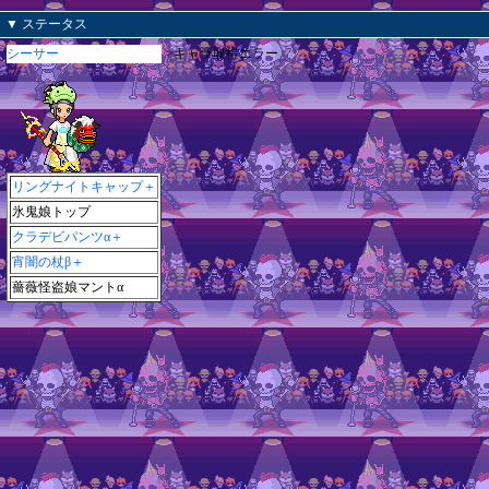
▼ ステータス
シーサー
>キャラ取得エラー
リングナイトキャップ＋
氷鬼娘トップ
クラデビパンツα＋
宵闇の杖β＋
薔薇怪盗娘マントα