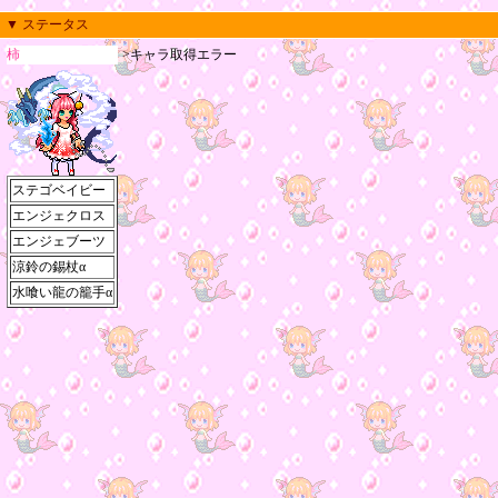
▼ ステータス
柿
>キャラ取得エラー
ステゴベイビー
エンジェクロス
エンジェブーツ
涼鈴の錫杖α
水喰い龍の籠手α