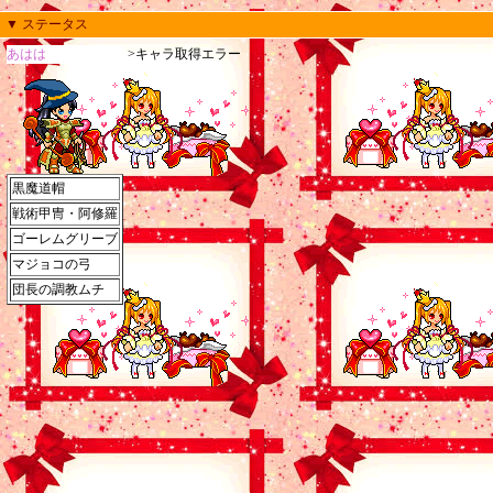
▼ ステータス
あはは
>キャラ取得エラー
黒魔道帽
戦術甲冑・阿修羅
ゴーレムグリーブ
マジョコの弓
団長の調教ムチ