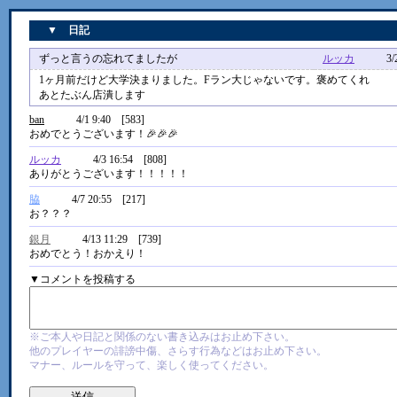
▼ 日記
ずっと言うの忘れてましたが
ルッカ
3/24 1
1ヶ月前だけど大学決まりました。Fラン大じゃないです。褒めてくれ
あとたぶん店潰します
ban
4/1 9:40 [583]
おめでとうございます！🎉🎉🎉
ルッカ
4/3 16:54 [808]
ありがとうございます！！！！！
脇
4/7 20:55 [217]
お？？？
銀月
4/13 11:29 [739]
おめでとう！おかえり！
▼コメントを投稿する
※ご本人や日記と関係のない書き込みはお止め下さい。
他のプレイヤーの誹謗中傷、さらす行為などはお止め下さい。
マナー、ルールを守って、楽しく使ってください。