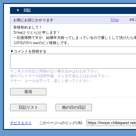
▼ 日記
Tr!tra
6/6 22:
お初にお目にかかります
皆様初めまして！
Tr!tra(とりとら)と申します！
一応復帰勢ですが、結構年月経ってしまっているので優しくして頂けたら
.LIVEのTr!c tracのピノ様推しです。
▼コメントを投稿する
※ご本人や日記と関係のない書き込みはお止め下さい。
他のプレイヤーの誹謗中傷、さらす行為などはお止め下さい。
マナー、ルールを守って、楽しく使ってください。
チビクエスト
このページへのリンクURL