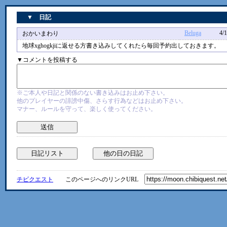
▼ 日記
Beluga
4/17 1
おかいまわり
地球xghogkjiに返せる方書き込みしてくれたら毎回予約出しておきます。
▼コメントを投稿する
※ご本人や日記と関係のない書き込みはお止め下さい。
他のプレイヤーの誹謗中傷、さらす行為などはお止め下さい。
マナー、ルールを守って、楽しく使ってください。
チビクエスト
このページへのリンクURL