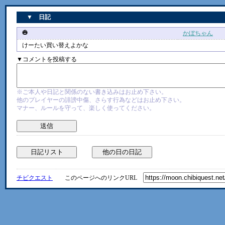
▼ 日記
🎃
かぼちゃん
6/
けーたい買い替えよかな
▼コメントを投稿する
※ご本人や日記と関係のない書き込みはお止め下さい。
他のプレイヤーの誹謗中傷、さらす行為などはお止め下さい。
マナー、ルールを守って、楽しく使ってください。
チビクエスト
このページへのリンクURL