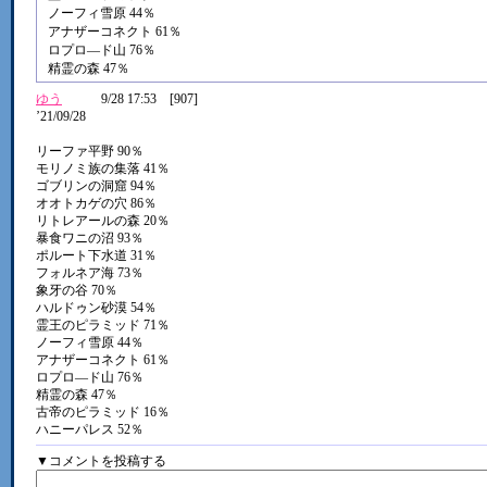
ノーフィ雪原 44％
アナザーコネクト 61％
ロプロ―ド山 76％
精霊の森 47％
ゆう
9/28 17:53 [907]
’21/09/28
リーファ平野 90％
モリノミ族の集落 41％
ゴブリンの洞窟 94％
オオトカゲの穴 86％
リトレアールの森 20％
暴食ワニの沼 93％
ポルート下水道 31％
フォルネア海 73％
象牙の谷 70％
ハルドゥン砂漠 54％
霊王のピラミッド 71％
ノーフィ雪原 44％
アナザーコネクト 61％
ロプロ―ド山 76％
精霊の森 47％
古帝のピラミッド 16％
ハニーパレス 52％
▼コメントを投稿する