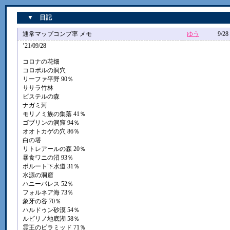
▼ 日記
通常マップコンプ率 メモ
ゆう
9/28 17
’21/09/28
コロナの花畑
コロポルの洞穴
リーファ平野 90％
ササラ竹林
ビステルの森
ナガミ河
モリノミ族の集落 41％
ゴブリンの洞窟 94％
オオトカゲの穴 86％
白の塔
リトレアールの森 20％
暴食ワニの沼 93％
ポルート下水道 31％
水源の洞窟
ハニーパレス 52％
フォルネア海 73％
象牙の谷 70％
ハルドゥン砂漠 54％
ルビリノ地底湖 58％
霊王のピラミッド 71％