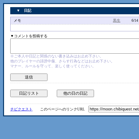
▼ 日記
メモ
黒生
6/14 10
▼コメントを投稿する
※ご本人や日記と関係のない書き込みはお止め下さい。
他のプレイヤーの誹謗中傷、さらす行為などはお止め下さい。
マナー、ルールを守って、楽しく使ってください。
チビクエスト
このページへのリンクURL