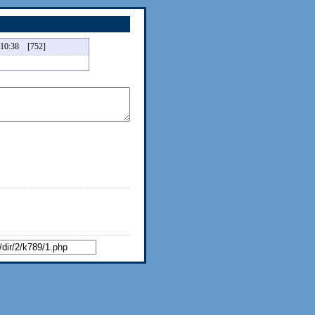
:38 [752]