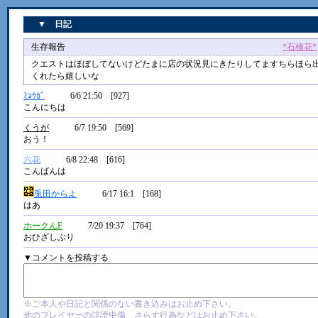
▼ 日記
生存報告
*石楠花*
クエストはほぼしてないけどたまに店の状況見にきたりしてますちらほら
くれたら嬉しいな
ﾐｮｳｶﾞ
6/6 21:50 [927]
こんにちは
くうが
6/7 19:50 [569]
おう！
六花
6/8 22:48 [616]
こんばんは
兎田からよ
6/17 16:1 [168]
はあ
ホークんF
7/20 19:37 [764]
おひざしぶり
▼コメントを投稿する
※ご本人や日記と関係のない書き込みはお止め下さい。
他のプレイヤーの誹謗中傷、さらす行為などはお止め下さい。