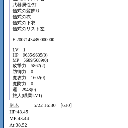
武器属性:打
儀式の髪飾り
儀式の衣
儀式の下衣
儀式のリスト左
E:20071434/80000000
LV 1
HP 9635/9635(0)
MP 5689/5689(0)
攻撃力 5867(2)
防御力 0
魔攻力 1602(0)
魔防力 0
運 2948(0)
旅人(職業LV1)
榊木
5/22 16:30 [630]
HP:48.45
MP:43.44
At:38.52