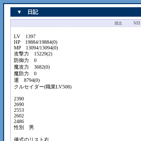
▼ 日記
榊木
5/22 16
LV 1397
HP 19884/19884(0)
MP 13094/13094(0)
攻撃力 15229(2)
防御力 0
魔攻力 3682(0)
魔防力 0
運 8794(0)
クルセイダー(職業LV508)
2390
2690
2553
2602
2486
性別 男
儀式のリスト右