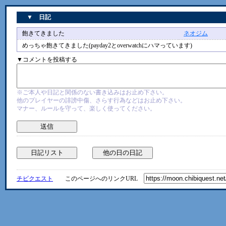
▼ 日記
飽きてきました
ネオジム
3/17
めっちゃ飽きてきました(payday2とoverwatchにハマっています)
▼コメントを投稿する
※ご本人や日記と関係のない書き込みはお止め下さい。
他のプレイヤーの誹謗中傷、さらす行為などはお止め下さい。
マナー、ルールを守って、楽しく使ってください。
チビクエスト
このページへのリンクURL