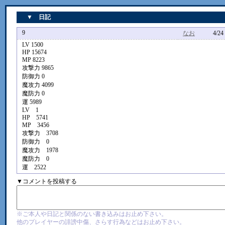
▼ 日記
9
なお
4/24 2:
LV 1500
HP 15674
MP 8223
攻撃力 9865
防御力 0
魔攻力 4099
魔防力 0
運 5989
LV 1
HP 5741
MP 3456
攻撃力 3708
防御力 0
魔攻力 1978
魔防力 0
運 2522
▼コメントを投稿する
※ご本人や日記と関係のない書き込みはお止め下さい。
他のプレイヤーの誹謗中傷、さらす行為などはお止め下さい。