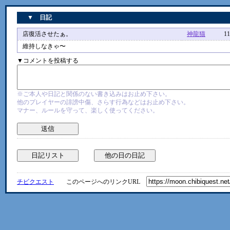
▼ 日記
店復活させたぁ。
神龍猫
11/28 
維持しなきゃ〜
▼コメントを投稿する
※ご本人や日記と関係のない書き込みはお止め下さい。
他のプレイヤーの誹謗中傷、さらす行為などはお止め下さい。
マナー、ルールを守って、楽しく使ってください。
チビクエスト
このページへのリンクURL