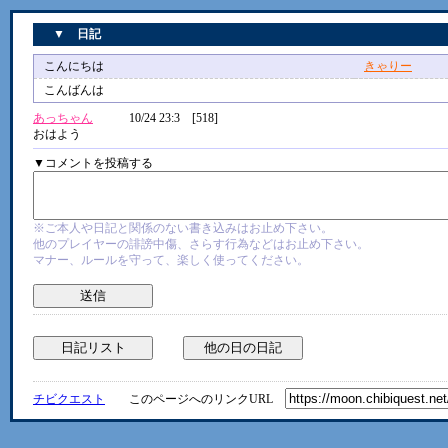
▼ 日記
こんにちは
きゃりー
10/2
こんばんは
あっちゃん
10/24 23:3 [518]
おはよう
▼コメントを投稿する
※ご本人や日記と関係のない書き込みはお止め下さい。
他のプレイヤーの誹謗中傷、さらす行為などはお止め下さい。
マナー、ルールを守って、楽しく使ってください。
チビクエスト
このページへのリンクURL