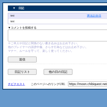
▼ 日記
test
憲法記念日
3/1
test
▼コメントを投稿する
※ご本人や日記と関係のない書き込みはお止め下さい。
他のプレイヤーの誹謗中傷、さらす行為などはお止め下さい。
マナー、ルールを守って、楽しく使ってください。
チビクエスト
このページへのリンクURL