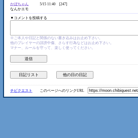
かぼちゃん
5/15 11:40 [247]
なんかエモ
▼コメントを投稿する
※ご本人や日記と関係のない書き込みはお止め下さい。
他のプレイヤーの誹謗中傷、さらす行為などはお止め下さい。
マナー、ルールを守って、楽しく使ってください。
チビクエスト
このページへのリンクURL