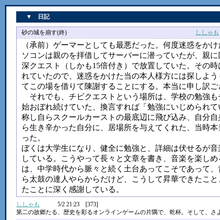
▼ 日記
砂の城を崩す(終)
ししゃも
（承前）ゲーマーとしても最悪だった。何度迷惑をかけ
ソコンは親のを拝借してサーバーに潜っていたが、親に
深クエスト（しかも15倍付き）で放置していた。その
れていたので、迷惑をかけた当の本人様方には探しよう
てこの場を借りて陳謝することにする。本当に申し訳ご
それでも、チビクエストという場所は、学校の勉強も
始おぼれ続けていた、換言すれば「勉強にいじめられて
称し自らスクールカーストの最底辺に飛び込み、自分自
ら生き辛かった自分に、居場所を与えてくれた、当時本
った。
ぼくは大学生になり、健全に勉強と、詳細は伏せるが音
している。こうやって長々と文章を書き、音楽を楽しめ
は、中学時代から脈々と続く土台あってこそであって、
ら太鼓の達人やらからだけど、こうして昇華できたこと
たことに深く感謝している。
ししゃも
5/2 21:23 [373]
第二の故郷たる、歴史を彩るオンラインゲームの片隅で、乾杯。そして、さ