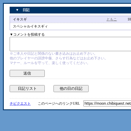
▼ 日記
イキスギ
ともこ
10/28 
スペシャルイキスギィ
▼コメントを投稿する
※ご本人や日記と関係のない書き込みはお止め下さい。
他のプレイヤーの誹謗中傷、さらす行為などはお止め下さい。
マナー、ルールを守って、楽しく使ってください。
チビクエスト
このページへのリンクURL