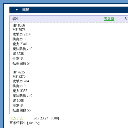
▼ 日記
転生
五条悟
5/16 1
HP 8656
MP 7973
攻撃力 2314
防御力 0
魔力 7340
魔法防御力 0
運 3538
性別 男
転生回数 54
HP 4235
MP 3270
攻撃力 784
防御力 0
魔力 3357
魔法防御力 0
運 1608
性別 男
転生回数 55
ポムポム
5/17 23:27 [609]
五条悟転生おめでと！