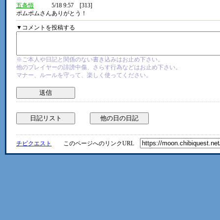
五条悟
5/18 9:57 [313]
ポムポムさんありがとう！
▼コメントを投稿する
※ご本人や日記と関係のない書き込みはお止め下さい。
他のプレイヤーの誹謗中傷、さらす行為などはお止め下さい。
マナー、ルールを守って、楽しく使ってください。
チビクエスト
このページへのリンクURL