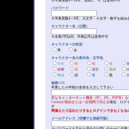
※半角英数4～10字、先頭に「0」は使用不可
パスワード
※半角英数4～8字、大文字・小文字・数字を組み
キャラクター名（公開）
※全角5字以内、半角記号は使用不可
キャラクターの性別
男
女
キャラクター名の表示色・文字色
水色
橙
桃
紫
赤紫
茶
濃茶
黄緑
青緑
紺
青
黒
秘密パス
卒業した小学校の名前を入力して下さい
異なるインターネット機器（PC、DS、PSP等）
Cookieが無効または一定期間で消える
場合、ログ
す
間違えたり忘れたりするとログインできなくなる
メールアドレス（空欄でも登録可能）
※パスワードを忘れた場合のお問い合わせに必要