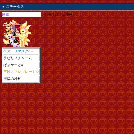
▼ ステータス
麒麟
>キャラ取得エラー
ペストリマスクα＋
ラビリィチャーム
ばぶかーとα
三段スフレプレート☆
祝福の鈴杖