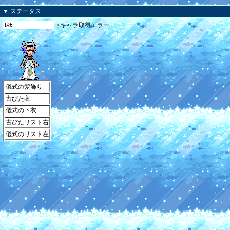
▼ ステータス
ｺｽﾓ
>キャラ取得エラー
儀式の髪飾り
古びた衣
儀式の下衣
古びたリスト右
儀式のリスト左