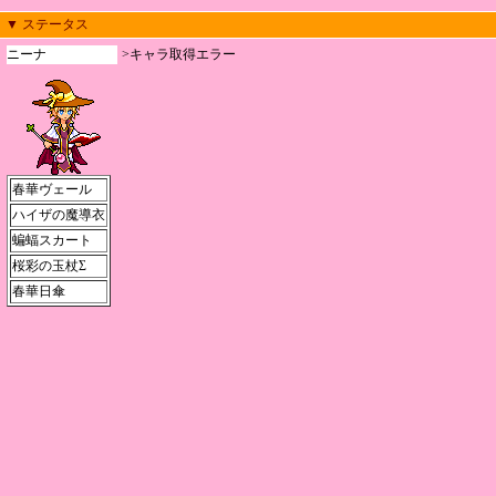
▼ ステータス
ニーナ
>キャラ取得エラー
春華ヴェール
ハイザの魔導衣
蝙蝠スカート
桜彩の玉杖Σ
春華日傘