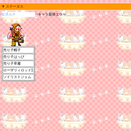
▼ ステータス
紅月ルナ
>キャラ取得エラー
売り子帽子
売り子はっぴ
売り子草履
ローザリィロッドΣ
ソイリストジェム