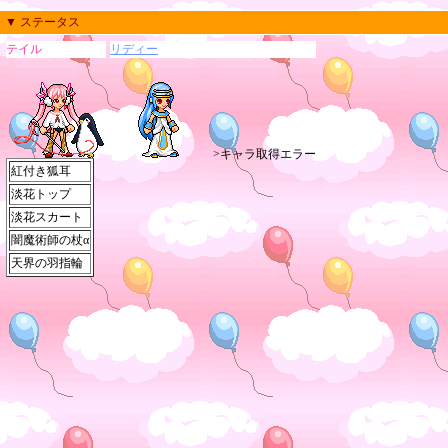
▼ ステータス
テイル
リディー
>キャラ取得エラー
紅付き狐耳
淡花トップ
淡花スカート
闇魔術師の杖α
天界の羽指輪