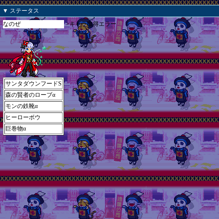
▼ ステータス
なのぜ
>キャラ取得エラー
サンタダウンフードS
森の賢者のローブα
モンの鉄靴α
ヒーローボウ
巨巻物α