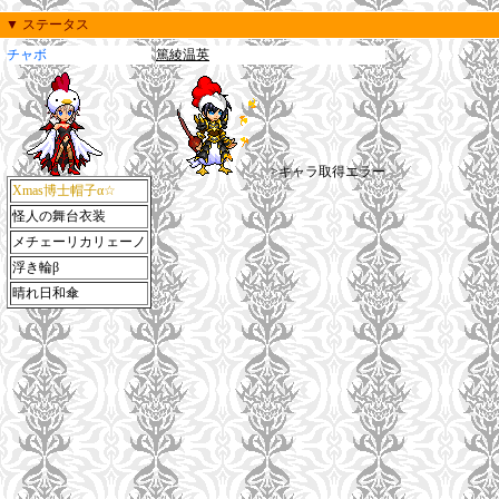
▼ ステータス
チャボ
篤綾温英
>キャラ取得エラー
Xmas博士帽子α☆
怪人の舞台衣装
メチェーリカリェーノ
浮き輪β
晴れ日和傘