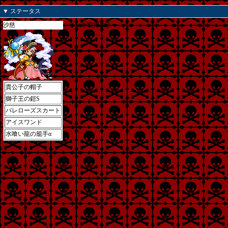
▼ ステータス
沙慈
>キャラ取得エラー
貴公子の帽子
獅子王の鎧S
バレローズスカート
アイスワンド
水喰い龍の籠手α