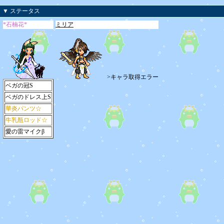
▼ ステータス
*石楠花*
ミリア
>キャラ取得エラー
ベガの冠S
ベガのドレス上S
華炎パンツ☆
牛乳瓶ロッド☆
愛の雷マイクβ