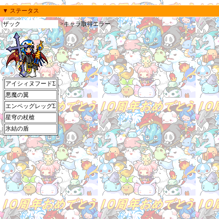
▼ ステータス
ザック
>キャラ取得エラー
アイシィヌフードΣ
悪魔の翼
エンペッグレッグΣ
星穹の杖槍
氷結の盾