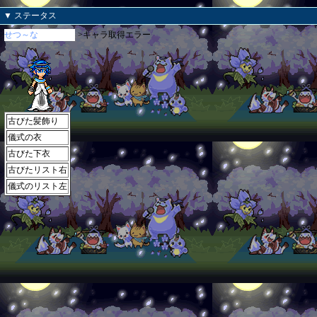
▼ ステータス
せつ～な
>キャラ取得エラー
古びた髪飾り
儀式の衣
古びた下衣
古びたリスト右
儀式のリスト左