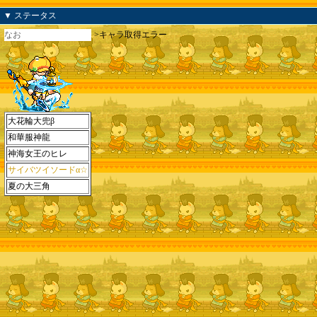
▼ ステータス
なお
>キャラ取得エラー
大花輪大兜β
和華服神龍
神海女王のヒレ
サイバツイソードα☆
夏の大三角