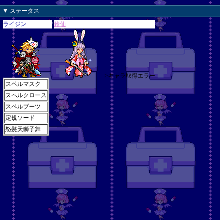
▼ ステータス
ライジン
鈴仙
>キャラ取得エラー
スペルマスク
スペルクロース
スペルブーツ
定規ソード
怒髪天獅子舞