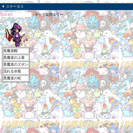
▼ ステータス
‡ロゼ‡
>キャラ取得エラー
黒魔道帽
黒魔道の上着
黒魔道のズボン
流れる水瓶
黒魔道の杖