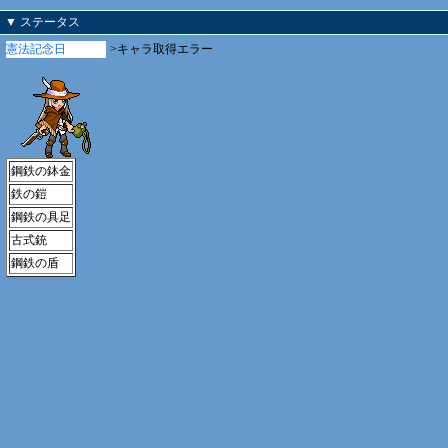
▼ ステータス
憲法記念日
>キャラ取得エラー
鋼鉄の鉢金
鉄の鎧
鋼鉄の具足
古式銃
鋼鉄の盾