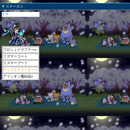
▼ ステータス
テチ
>キャラ取得エラー
フロシィドマフラーα
リズマーコート
リズマーブーツ
ディプルリライター☆
アイシオン魔結晶α