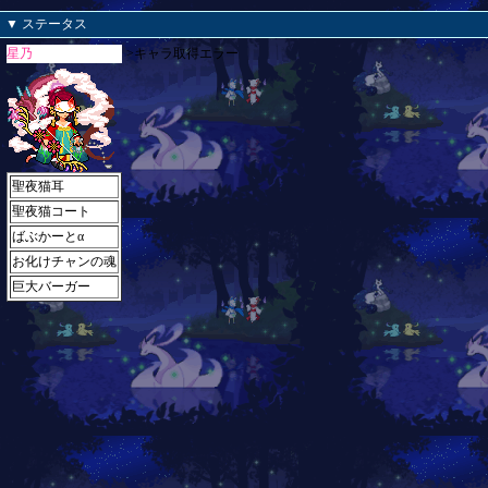
▼ ステータス
星乃
>キャラ取得エラー
聖夜猫耳
聖夜猫コート
ばぶかーとα
お化けチャンの魂
巨大バーガー